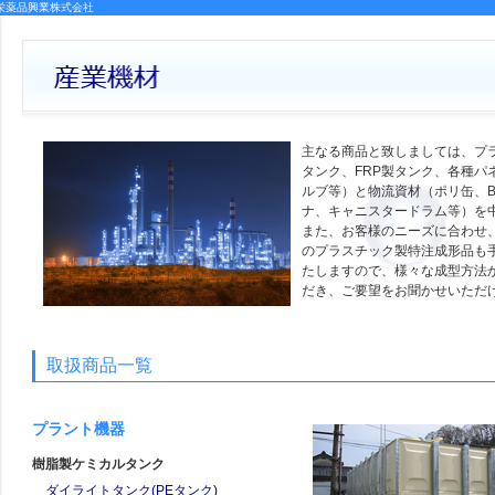
栄薬品興業株式会社
主なる商品と致しましては、プ
タンク、FRP製タンク、各種パ
ルブ等）と物流資材（ポリ缶、B
ナ、キャニスタードラム等）を
また、お客様のニーズに合わせ
のプラスチック製特注成形品も
たしますので、様々な成型方法
だき、ご要望をお聞かせいただ
取扱商品一覧
プラント機器
樹脂製ケミカルタンク
ダイライトタンク(PEタンク)