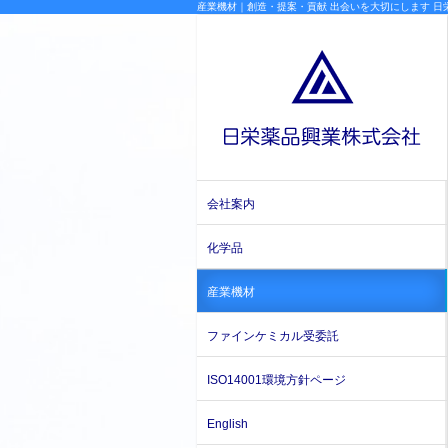
産業機材｜創造・提案・貢献 出会いを大切にします 日
会社案内
化学品
産業機材
ファインケミカル受委託
ISO14001環境方針ページ
English