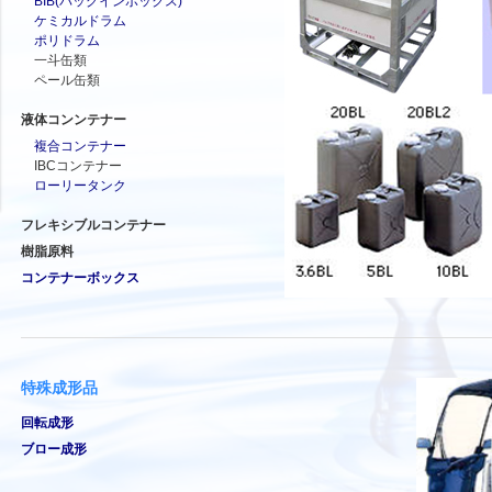
BIB(バッグインボックス)
ケミカルドラム
ポリドラム
一斗缶類
ペール缶類
液体コンンテナー
複合コンテナー
IBCコンテナー
ローリータンク
フレキシブルコンテナー
樹脂原料
コンテナーボックス
特殊成形品
回転成形
ブロー成形