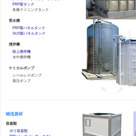
FRP製タンク
各種ライニングタンク
受水槽
FRP製パネルタンク
SUS製パネルタンク
撹拌機
陸上攪拌機
水中攪拌機
ケミカルポンプ
シールレスポンプ
薬注ポンプ
物流資材
容器類
ポリ容器類